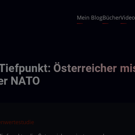
Hauptnavigation
Mein Blog
Bücher
Video
 Tiefpunkt: Österreicher mi
der NATO
enwertestudie