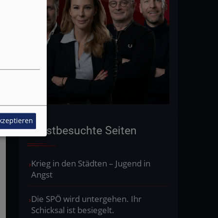
akzeptieren
Meistbesuchte Seiten
Krieg in den Städten – Jugend in
Angst
Die SPÖ wird untergehen. Ihr
Schicksal ist besiegelt.