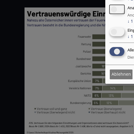
Ana
Ano
↓
1
Ein
↓
1
All
Die
Ablehnen