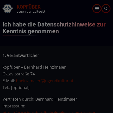
Direkt
KOPFÜBER
zum
gegen den zeitgeist
Inhalt
Ich habe die Datenschutzhinweise zur
Kenntnis genommen
1. Verantwortlicher
kopfüber – Bernhard Heinzlmaier
Oktaviostraße 74
E-Mail:
bheinzlmaier@jugendkultur.at
Tel.: [optional]
Vertreten durch: Bernhard Heinzlmaier
Impressum:
https://www.bernhardheinzlmaier.at/impressum