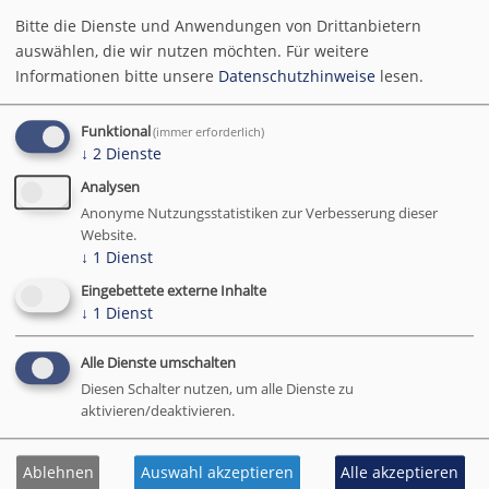
Drittlandsübermittlung.
Bitte die Dienste und Anwendungen von Drittanbietern
auswählen, die wir nutzen möchten.
Für weitere
2.8 Eingebettete Inhalte (YouTube)
Informationen bitte unsere
Datenschutzhinweise
lesen.
Wir binden auf einigen Seiten Videos der Plattform
Funktional
(immer erforderlich)
YouTube
ein.
↓
2
Dienste
Anbieter / Empfänger:
Analysen
Anonyme Nutzungsstatistiken zur Verbesserung dieser
Google Ireland Limited (siehe oben),
Website.
Muttergesellschaft Google LLC, USA.
↓
1
Dienst
Funktionsweise:
Eingebettete externe Inhalte
Die Einbindung erfolgt grundsätzlich
zweistufig
über
↓
1
Dienst
den Klaro! Consent Manager:
Alle Dienste umschalten
Zunächst wird nur ein Platzhalter oder eine
Diesen Schalter nutzen, um alle Dienste zu
Vorschaugrafik angezeigt, ohne dass eine
aktivieren/deaktivieren.
Verbindung zu YouTube hergestellt wird.
Erst wenn Sie in Klaro den Dienst „YouTube“
Ablehnen
Auswahl akzeptieren
Alle akzeptieren
freigeben, wird der eigentliche Video-Player geladen