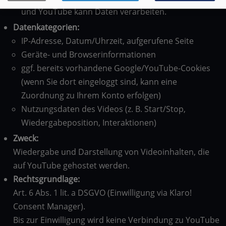
und YouTube kann Daten verarbeiten.
Datenkategorien:
IP-Adresse, Datum/Uhrzeit, aufgerufene Seite
Geräte- und Browserinformationen
ggf. bereits vorhandene Google/YouTube-Cookies
(wenn Sie dort eingeloggt sind, kann eine
Zuordnung zu Ihrem Konto erfolgen)
Nutzungsdaten des Videos (z. B. Start/Stop,
Wiedergabeposition, Interaktionen)
Zweck:
Wiedergabe und Darstellung von Videoinhalten, die
auf YouTube gehostet werden.
Rechtsgrundlage:
Art. 6 Abs. 1 lit. a DSGVO (Einwilligung via Klaro!
Consent Manager).
Bis zur Einwilligung wird keine Verbindung zu YouTube