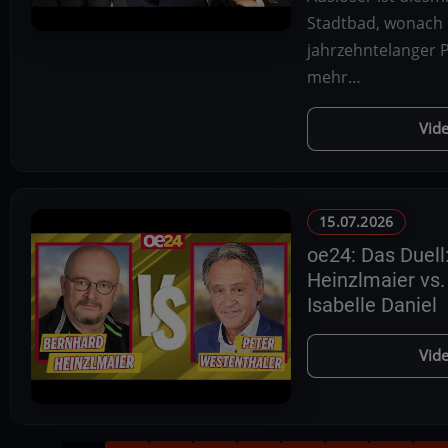
Stadtbad, wonach
jahrzehntelanger Pr
mehr…
Vid
15.07.2026
oe24: Das Duell
Heinzlmaier vs.
Isabelle Daniel
Vid