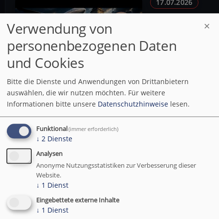
17.07.2026
Heinzlmaiers 
Verwendung von
Explodierende A
personenbezogenen Daten
Verrat an der Ne
Hass auf Christ
und Cookies
Heinzlmaiers Woch
Bitte die Dienste und Anwendungen von Drittanbietern
First: In der neue
auswählen, die wir nutzen möchten.
Für weitere
Wochenschau“ auf
Informationen bitte unsere
Datenschutzhinweise
lesen.
Publizist Bernhard
schonungslos mit 
Funktional
(immer erforderlich)
↓
2
Dienste
Vid
Analysen
Anonyme Nutzungsstatistiken zur Verbesserung dieser
Website.
↓
1
Dienst
16.07.2026
Eingebettete externe Inhalte
↓
1
Dienst
Bernhard & Ralph