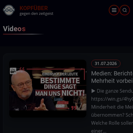
Direkt
KOPFÜBER
zum
gegen den zeitgeist
Inhalt
Videos
31.07.2026
Medien: Bericht
Mehrheit vorbei?
▶️ Die ganze Send
https://win.gs/4hy
Minderheit die M
übernommen? Schw
Welche Rolle solle
einer…