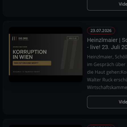
Vid
23.07.2026
Heinzlmaier | S
- live! 23. Juli 
Heinzlmaier, Schö
im Gespräch über 
die Haut gehen:Kor
Walter Ruck erschü
Wirtschaftskamme
Vid