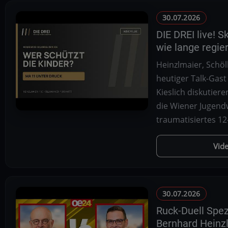
30.07.2026
DIE DREI live! S
wie lange regie
Heinzlmaier, Schö
heutiger Talk-Gast
Kieslich diskutieren
die Wiener Jugendw
traumatisiertes 12
Vid
30.07.2026
Ruck-Duell Spez
Bernhard Heinz