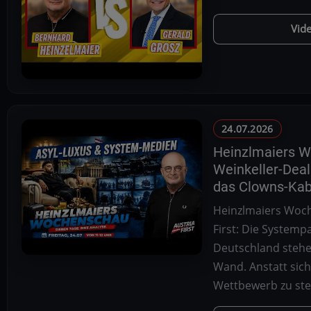
Vid
24.07.2026
Heinzlmaiers 
Weinkeller-Deal
das Clowns-Kab
Heinzlmaiers Woch
First: Die Systemp
Deutschland stehe
Wand. Anstatt sic
Wettbewerb zu stel