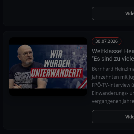
Vid
30.07.2026
Weltklasse! Hei
"Es sind zu viel
Bernhard Heinzlmai
Jahrzehnten mit J
FPÖ-TV-Interview ü
Einwanderungs- un
vergangenen Jahr
Vid