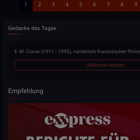
Aktuelle
Seite
Seite
Seite
Seite
Seite
Seite
Seite
Seit
Seitennummerierung
1
2
3
4
5
6
7
8
9
Seite
Gedanke des Tages
E. M. Cioran (1911 - 1995), rumänisch-französischer Phil
Abonnent werden
Empfehlung