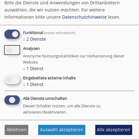
Bitte die Dienste und Anwendungen von Drittanbietern
auswählen, die wir nutzen möchten.
Für weitere
Der vollständige Beitrag und die
Informationen bitte unsere
Datenschutzhinweise
lesen.
Kommentare sind nur für eingeloggte
Abonnenten verfügbar.
Einloggen
oder
Funktional
(immer erforderlich)
↓
2
Dienste
Abonnent werden
.
Analysen
Anonyme Nutzungsstatistiken zur Verbesserung dieser
Website.
↓
1
Dienst
Gedanke des Tages
Eingebettete externe Inhalte
↓
1
Dienst
E. M. Cioran (1911 - 1995), rumänisch-
Alle Dienste umschalten
französischer Philosoph
Diesen Schalter nutzen, um alle Dienste zu
aktivieren/deaktivieren.
Abonnent werden
Ablehnen
Auswahl akzeptieren
Alle akzeptieren