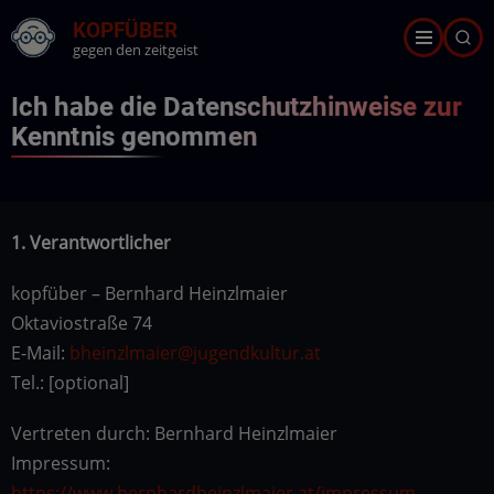
Direkt
KOPFÜBER
zum
gegen den zeitgeist
Inhalt
Ich habe die Datenschutzhinweise zur
Kenntnis genommen
1. Verantwortlicher
kopfüber – Bernhard Heinzlmaier
Oktaviostraße 74
E-Mail:
bheinzlmaier@jugendkultur.at
Tel.: [optional]
Vertreten durch: Bernhard Heinzlmaier
Impressum:
https://www.bernhardheinzlmaier.at/impressum