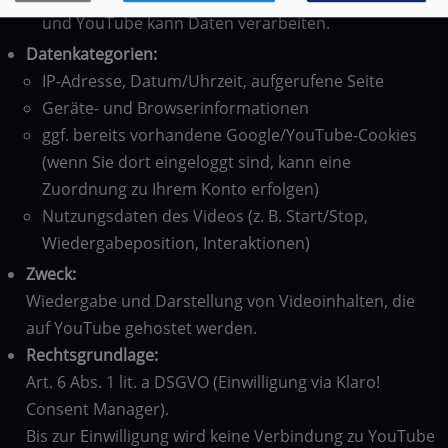
und YouTube kann Daten verarbeiten.
Datenkategorien:
IP-Adresse, Datum/Uhrzeit, aufgerufene Seite
Geräte- und Browserinformationen
ggf. bereits vorhandene Google/YouTube-Cookies
(wenn Sie dort eingeloggt sind, kann eine
Zuordnung zu Ihrem Konto erfolgen)
Nutzungsdaten des Videos (z. B. Start/Stop,
Wiedergabeposition, Interaktionen)
Zweck:
Wiedergabe und Darstellung von Videoinhalten, die
auf YouTube gehostet werden.
Rechtsgrundlage:
Art. 6 Abs. 1 lit. a DSGVO (Einwilligung via Klaro!
Consent Manager).
Bis zur Einwilligung wird keine Verbindung zu YouTube