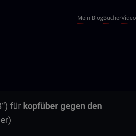
Hauptnavigation
Mein Blog
Bücher
Video
“) für
kopfüber gegen den
er)