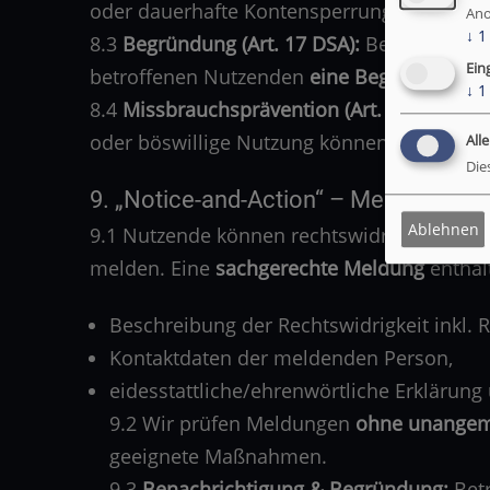
oder dauerhafte Kontensperrung, technisc
Ano
↓
1
8.3
Begründung (Art. 17 DSA):
Bei Maßnahme
Ein
betroffenen Nutzenden
eine Begründung
(„
↓
1
8.4
Missbrauchsprävention (Art. 23 DSA):
Wi
oder böswillige Nutzung können zu Einsch
All
Die
9. „Notice-and-Action“ – Meldungen re
Ablehnen
9.1 Nutzende können rechtswidrige Inhalte 
melden. Eine
sachgerechte Meldung
enthält
Beschreibung der Rechtswidrigkeit inkl.
Kontaktdaten der meldenden Person,
eidesstattliche/ehrenwörtliche Erklärung
9.2 Wir prüfen Meldungen
ohne unangem
geeignete Maßnahmen.
9.3
Benachrichtigung & Begründung:
Betr