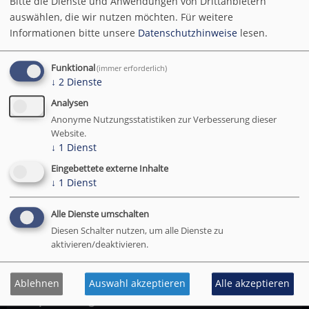
Bitte die Dienste und Anwendungen von Drittanbietern
auswählen, die wir nutzen möchten.
Für weitere
Informationen bitte unsere
Datenschutzhinweise
lesen.
Kommentare sind nur für Benutzer mit
gültigem Abonnement sichtbar und
Funktional
(immer erforderlich)
verfügbar.
Einloggen
oder
Abonnent werden
.
↓
2
Dienste
Analysen
Anonyme Nutzungsstatistiken zur Verbesserung dieser
Website.
Gedanke des Tages
↓
1
Dienst
Eingebettete externe Inhalte
↓
1
Dienst
E. M. Cioran (1911 - 1995), rumänisch-
französischer Philosoph
Alle Dienste umschalten
Diesen Schalter nutzen, um alle Dienste zu
Abonnent werden
aktivieren/deaktivieren.
Ablehnen
Auswahl akzeptieren
Alle akzeptieren
Empfehlung