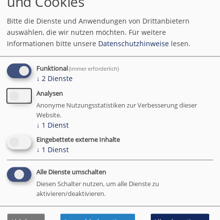
und Cookies
Wiens steht.
Bitte die Dienste und Anwendungen von Drittanbietern
Aber schlimmer geht es immer
auswählen, die wir nutzen möchten.
Für weitere
Informationen bitte unsere
Datenschutzhinweise
lesen.
Der vollständige Beitrag und die
Kommentare sind nur für eingeloggte
Funktional
(immer erforderlich)
↓
2
Dienste
Abonnenten verfügbar.
Einloggen
oder
Analysen
Abonnent werden
.
Anonyme Nutzungsstatistiken zur Verbesserung dieser
Website.
↓
1
Dienst
Eingebettete externe Inhalte
Gedanke des Tages
↓
1
Dienst
Alle Dienste umschalten
E. M. Cioran (1911 - 1995), rumänisch-
Diesen Schalter nutzen, um alle Dienste zu
französischer Philosoph
aktivieren/deaktivieren.
Abonnent werden