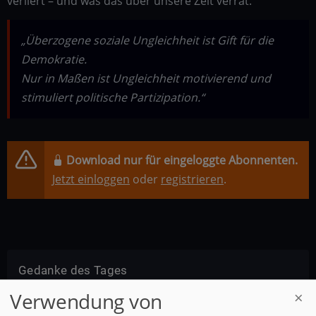
verliert – und was das über unsere Zeit verrät.
„Überzogene soziale Ungleichheit ist Gift für die
Demokratie.
Nur in Maßen ist Ungleichheit motivierend und
stimuliert politische Partizipation.“
Download nur für eingeloggte Abonnenten.
Jetzt einloggen
oder
registrieren
.
Gedanke des Tages
Verwendung von