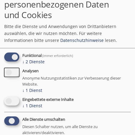
personenbezogenen Daten
E. M. Cioran (1911 - 1995), rumänisch-
französischer Philosoph
und Cookies
Abonnent werden
Bitte die Dienste und Anwendungen von Drittanbietern
auswählen, die wir nutzen möchten.
Für weitere
Informationen bitte unsere
Datenschutzhinweise
lesen.
Empfehlung
Funktional
(immer erforderlich)
↓
2
Dienste
Analysen
Anonyme Nutzungsstatistiken zur Verbesserung dieser
Website.
↓
1
Dienst
Eingebettete externe Inhalte
↓
1
Dienst
Alle Dienste umschalten
Diesen Schalter nutzen, um alle Dienste zu
aktivieren/deaktivieren.