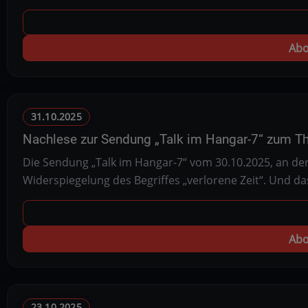
Abo
31.10.2025
Nachlese zur Sendung „Talk im Hangar-7“ zum The
Die Sendung „Talk im Hangar-7“ vom 30.10.2025, an der
Widerspiegelung des Begriffes „verlorene Zeit“. Und da
Abo
23.10.2025