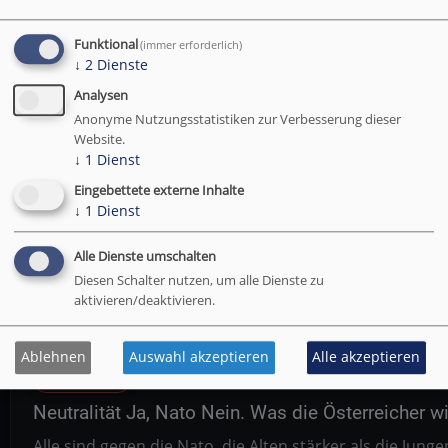
Abo
Funktional
(immer erforderlich)
↓
2
Dienste
Analysen
15.10.2025
Anonyme Nutzungsstatistiken zur Verbesserung dieser
Die Linke und der Islam vergreifen sich an der fre
Website.
↓
1
Dienst
Frauen verschwinden aus der Öffentlichkeit. 80 % der 1
Eingebettete externe Inhalte
gehen. Immer mehr junge Frauen verbringen ihre Freiz
↓
1
Dienst
Alle Dienste umschalten
Abo
Diesen Schalter nutzen, um alle Dienste zu
aktivieren/deaktivieren.
Ablehnen
Auswahl akzeptieren
Alle akzeptieren
11.10.2025
Neutralität Ja, Nato Nein. Was die Österreicher 
Alle sind gegen die Nato, die Alten stärker als die Junge