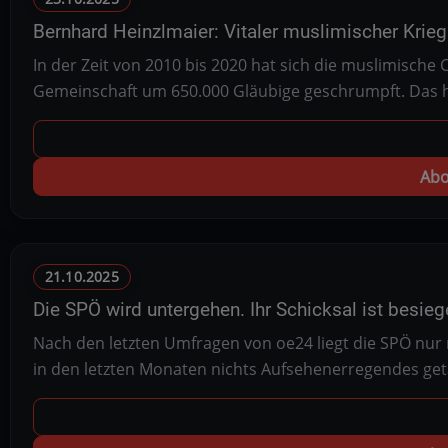
Bernhard Heinzlmaier: Vitaler muslimischer Krie
In der Zeit von 2010 bis 2020 hat sich die muslimische 
Gemeinschaft um 650.000 Gläubige geschrumpft. Das h
Abo
21.10.2025
Die SPÖ wird untergehen. Ihr Schicksal ist besiege
Nach den letzten Umfragen von oe24 liegt die SPÖ nur 
in den letzten Monaten nichts Aufsehenerregendes geta