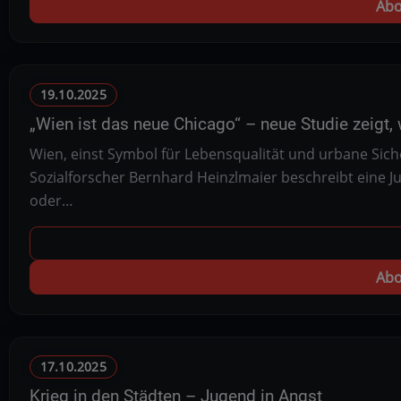
Abo
19.10.2025
„Wien ist das neue Chicago“ – neue Studie zeigt
Wien, einst Symbol für Lebensqualität und urbane Sich
Sozialforscher Bernhard Heinzlmaier beschreibt eine J
oder…
Abo
17.10.2025
Krieg in den Städten – Jugend in Angst