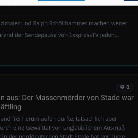
 weitergeht, wenn ExxpressTV in die Sommerpause
inzlmaier und Ralph Schöllhammer machen weiter.
hrend der Sendepause von ExxpressTV jeden…
0
n aus: Der Massenmörder von Stade war
äftling
and frei herumlaufen durfte, tatsächlich aber
, durch eine Gewalttat von unglaublichem Ausmaß
ng in der norddeutschen Stadt Stade hat der Türke