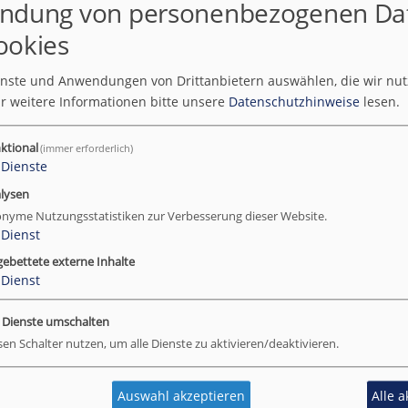
ndung von personenbezogenen Da
ookies
0
ie öffentlich-rechtlichen Medien
ienste und Anwendungen von Drittanbietern auswählen, die wir nu
r weitere Informationen bitte unsere
Datenschutzhinweise
lesen.
in Relikt der Nachkriegszeit. Von Anfang an waren
tungsapparaturen der schwarz-roten Sozialpartner.
ktional
(immer erforderlich)
 noch immer in Betrieb, so als hätte sich die
Dienste
lysen
nyme Nutzungsstatistiken zur Verbesserung dieser Website.
Dienst
nd vollständige Beiträge lesen
gebettete externe Inhalte
Dienst
e Dienste umschalten
sen Schalter nutzen, um alle Dienste zu aktivieren/deaktivieren.
2
ph senden im Sommer live
Auswahl akzeptieren
Alle 